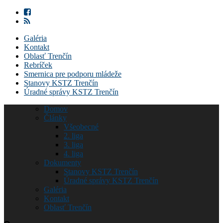
Galéria
Kontakt
Oblasť Trenčín
Rebríček
Smernica pre podporu mládeže
Stanovy KSTZ Trenčín
Úradné správy KSTZ Trenčín
Domov
Články
Všeobecné
2. liga
3. liga
4. liga
Dokumenty
Stanovy KSTZ Trenčín
Úradné správy KSTZ Trenčín
Galéria
Kontakt
Oblasť Trenčín