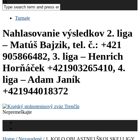
Turnaje
Nahlasovanie výsledkov 2. liga
– Matúš Bajzik, tel. č.: +421
905866482, 3. liga – Henrich
Horňáček +421903265410, 4.
liga – Adam Janík
+421944018372
Nepremeškajte
Home
/
Nezaradené
/
1. KOLO OBLASTNEJ ŠKOLSKEJ LIGY