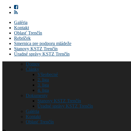
Galéria
Kontakt
Oblasť Trenčín
Rebríček
Smernica pre podporu mládeže
Stanovy KSTZ Trenčín
Úradné správy KSTZ Trenčín
Domov
Články
Všeobecné
2. liga
3. liga
4. liga
Dokumenty
Stanovy KSTZ Trenčín
Úradné správy KSTZ Trenčín
Galéria
Kontakt
Oblasť Trenčín