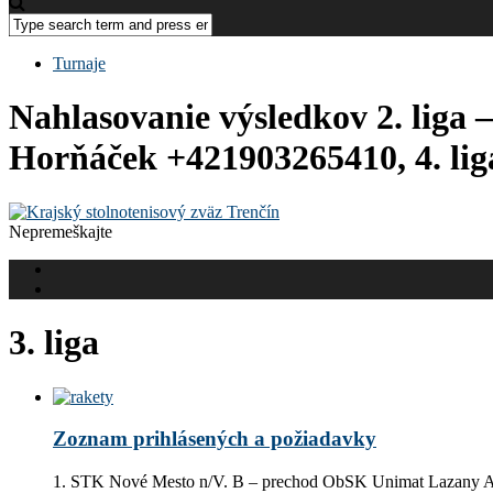
Turnaje
Nahlasovanie výsledkov 2. liga –
Horňáček +421903265410, 4. li
Nepremeškajte
3. liga
Zoznam prihlásených a požiadavky
1. STK Nové Mesto n/V. B – prechod ObSK Unimat Lazany A 