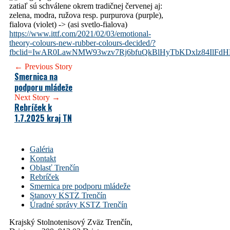
zatiaľ sú schválene okrem tradičnej červenej aj:
zelena, modra, ružova resp. purpurova (purple),
fialova (violet) -> (asi svetlo-fialova)
https://www.ittf.com/2021/02/03/emotional-
theory-colours-new-rubber-colours-decided/?
fbclid=IwAR0LawNMW93wzv7Rj6bfuQkBlHyTbKDxlz84IlFdH
← Previous Story
Smernica na
podporu mládeže
Next Story →
Rebríček k
1.7.2025 kraj TN
Galéria
Kontakt
Oblasť Trenčín
Rebríček
Smernica pre podporu mládeže
Stanovy KSTZ Trenčín
Úradné správy KSTZ Trenčín
Krajský Stolnotenisový Zväz Trenčín,