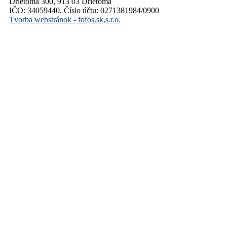
Drietoma 300, 913 03 Drietoma
IČO: 34059440, Číslo účtu: 0271381984/0900
Tvorba webstránok - fofos.sk,s.r.o.