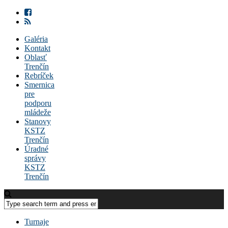
Galéria
Kontakt
Oblasť
Trenčín
Rebríček
Smernica
pre
podporu
mládeže
Stanovy
KSTZ
Trenčín
Úradné
správy
KSTZ
Trenčín
Turnaje